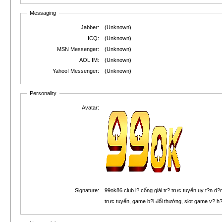
Messaging
Jabber:
(Unknown)
ICQ:
(Unknown)
MSN Messenger:
(Unknown)
AOL IM:
(Unknown)
Yahoo! Messenger:
(Unknown)
Personality
Avatar:
Signature:
99ok86.club l? cổng giải tr? trực tuyến uy t?n 
trực tuyến, game b?i đổi thưởng, slot game v? h?n