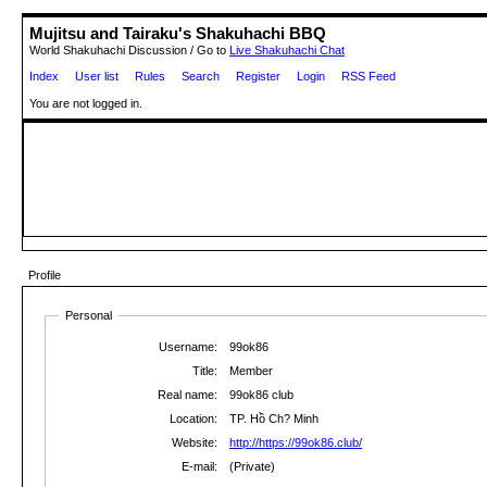
Mujitsu and Tairaku's Shakuhachi BBQ
World Shakuhachi Discussion / Go to
Live Shakuhachi Chat
Index
User list
Rules
Search
Register
Login
RSS Feed
You are not logged in.
Profile
Personal
Username:
99ok86
Title:
Member
Real name:
99ok86 club
Location:
TP. Hồ Ch? Minh
Website:
http://https://99ok86.club/
E-mail:
(Private)